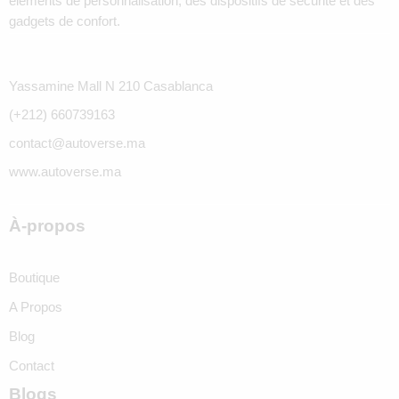
éléments de personnalisation, des dispositifs de sécurité et des
gadgets de confort.
Yassamine Mall N 210 Casablanca
(+212) 660739163
contact@autoverse.ma
www.autoverse.ma
À-propos
Boutique
A Propos
Blog
Contact
Blogs