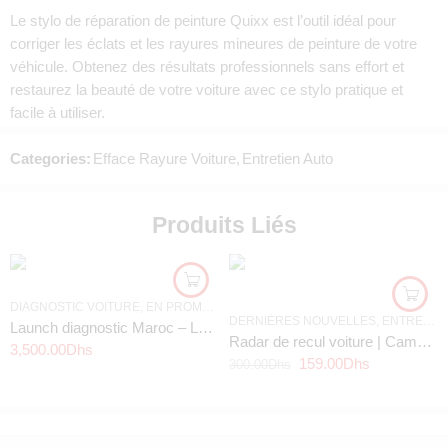
Le stylo de réparation de peinture Quixx est l’outil idéal pour
corriger les éclats et les rayures mineures de peinture de votre
véhicule. Obtenez des résultats professionnels sans effort et
restaurez la beauté de votre voiture avec ce stylo pratique et
facile à utiliser.
Categories:
Efface Rayure Voiture
,
Entretien Auto
Produits Liés
DIAGNOSTIC VOITURE
,
EN PROMOTION
,
ENTRETIEN AUTO
DERNIÈRES NOUVELLES
,
ENTRETIEN
Launch diagnostic Maroc – Launch Easydiag 3.0
Radar de recul voiture | Caméra de recul voiture Prix Maroc Pas Cher
3,500.00
Dhs
159.00
Dhs
300.00
Dhs