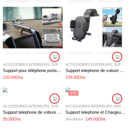
ACCESSOIRES INTÉRIEURS
,
SUPPORT TÉLÉPHONE VOITURE
ACCESSOIRES INTÉRIEURS
,
SUPPORT TÉLÉPHONE VOITURE
Support pour téléphone portable universel
Support telephone de voiture à ventouse
120.00
Dhs
199.00
Dhs
-57%
ACCESSOIRES INTÉRIEURS
,
SUPPORT TÉLÉPHONE VOITURE
ACCESSOIRES INTÉRIEURS
,
DERNIÈRES NOUVELLES
Support telephone de voiture universel GPS 360 degrés
Support telephone et Chargeu Sans Fil
99.00
Dhs
149.00
Dhs
350.00
Dhs