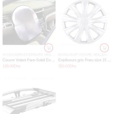
ACCESSOIRE EXTÉRIEURS
,
MEILLEURS OFFRES
ENJOLIVEUR VOITURE
,
PARE SOLEIL VOITURE
,
MEILLEURS OFFRES
Couvre Volant Pare-Soleil En Aluminium Pour La Voiture
Enjoliveurs gris Pneu size 15 » – KOD328
199.00
Dhs
350.00
Dhs