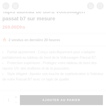
Tapis tableau de bord Volkswagen
passat b7 sur mesure
269.00
Dhs
2 vendus en dernière 20 heures
Parfait ajustement : Conçu spécifiquement pour s’adapter
parfaitement au tableau de bord de la Volkswagen Passat B7.
Protection supérieure : Protégez votre tableau de bord des
rayons UV, des éraflures et de la poussière.
Style élégant : Ajoutez une touche de sophistication à l’intérieur
de votre Passat B7 avec ce tapis de qualité.
+
AJOUTER AU PANIER
−