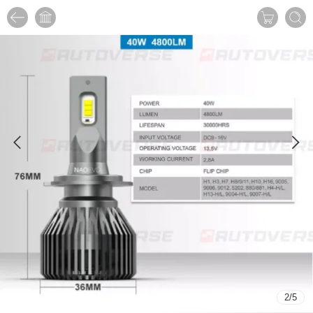
2
/
5