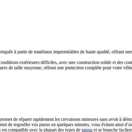
briquée à partir de matériaux imperméables de haute qualité, offrant une p
conditions extérieures difficiles, avec une construction solide et des cou
tures de taille moyenne, offrant une protection complète pour votre véhi
 permet de réparer rapidement les crevaisons mineures sans avoir à démo
met de regonfler vos pneus en quelques minutes, vous évitant ainsi d’avo
eu est compatible avec la plupart des types de
pneus
et se branche facilem