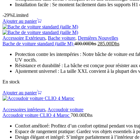
Installation facile : Se montent facilement dans les supports H1 
-29%
Limited
Ajouter au panier
Accessoire Extérieurs
,
Bache voiture
,
Dernières Nouvelles
Bache de voiture standard (taille M)
400.00
Dhs
285.00
Dhs
Protection contre les intempéries : Notre bâche de voiture est fa
UV nocifs.
Résistance et durabilité : La bâche est conçue pour résister aux 
Ajustement universel : La taille XXL convient à la plupart des v
En stock
Ajouter au panier
Accessoires intérieurs
,
Accoudoir voiture
Accoudoir voiture CLIO 4 Maroc
700.00
Dhs
Confort amélioré: Profitez d’un confort optimal pendant vos traj
Espace de rangement pratique: Gardez vos objets essentiels à p
Design élégant et intégré: S’intègre parfaitement à l’intérieur d