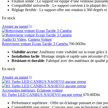
Fixation solide : Le support est équipé d’une ventouse puissante 
Compatibilité universelle : Le support convient à la plupart de
Réglage flexible : Le support offre une rotation à 360 degrés et
En stock
Ajouter au panier
Audio Et Video
,
Camera Voiture
Retroviseur voiture Ecran Tactile 3 Caméra
700.00
Dhs
Visibilité accrue
: Améliorez votre visibilité sur la route grâce à
Installation facile
: Montage simple et rapide sans nécessiter d’o
Résistant et durable
: Fabriqué avec des matériaux de qualité 
En stock
Ajouter au panier
Accessoires intérieurs
,
Eclairage voiture
H1 Turbo LED CANBUS NAOEVO aucune erreur
670.00
Dhs
Performance supérieure : Offre un éclairage puissant et clair pour
Compatibilité sans erreur : Conçues avec une technologie Canbus