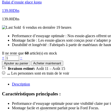
Balai d’essuie glace kuga
139.00
Dhs
139.00
Dhs
6 vendus en dernière 19 heures
Performance d’essuyage optimale : Nos essuie-glaces offrent une 
Montage facile : Les essuie-glaces sont conçus pour s’adapter p
Durabilité et longévité : Fabriqués à partir de matériaux de haut
Il ne reste que
60
article(s) en stock
+
−
Ajouter au panier
Acheter maintenant
livraison estimé:
Août 11 – Août 15
...
Les personnes sont en train de le voir
Description
Caractéristiques principales :
Performance d’essuyage optimale pour une visibilité claire par t
Montage facile et ajustement parfait pour la Ford Focus.