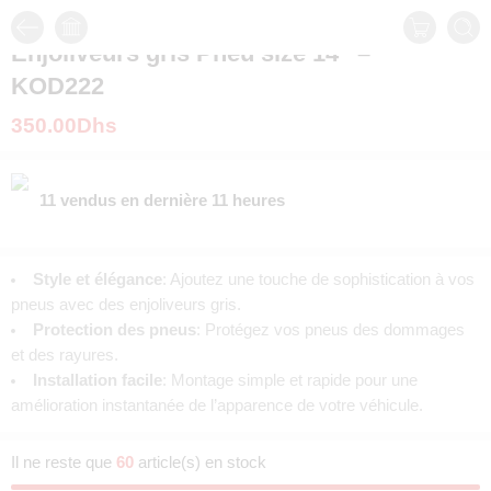
Enjoliveurs gris Pneu size 14″ –
KOD222
350.00
Dhs
11 vendus en dernière 11 heures
Style et élégance
: Ajoutez une touche de sophistication à vos
pneus avec des enjoliveurs gris.
Protection des pneus
: Protégez vos pneus des dommages
et des rayures.
Installation facile
: Montage simple et rapide pour une
amélioration instantanée de l’apparence de votre véhicule.
Il ne reste que
60
article(s) en stock