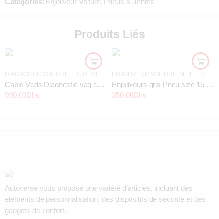
Categories:
Enjoliveur Voiture
,
Pneus & Jentes
Produits Liés
DIAGNOSTIC VOITURE
,
ENJOLIVEUR VOITURE
ENJOLIVEUR VOITURE
,
ENTRETIEN AUTO
,
MEILLEURS OFFRES
,
PNEUS &
Cable Vcds Diagnostic vag com 21.9 francais
Enjoliveurs gris Pneu size 15 » – KOD328
990.00
Dhs
350.00
Dhs
Autoverse vous propose une variété d’articles, incluant des
éléments de personnalisation, des dispositifs de sécurité et des
gadgets de confort.