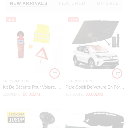
NEW ARRIVALS
FEATURED
ON SALE
-26%
-34%
EN PROMOTION
EN PROMOTION
Kit De Sécurité Pour Voiture, Triangle De Signalisation, Gilet Jaune
Pare-Soleil De Voiture En Forme De Parapluie
89.00
Dhs
99.00
Dhs
120.00
Dhs
150.00
Dhs