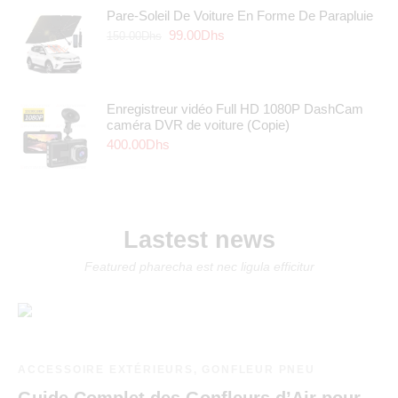
Pare-Soleil De Voiture En Forme De Parapluie
99.00
Dhs
150.00
Dhs
Enregistreur vidéo Full HD 1080P DashCam
caméra DVR de voiture (Copie)
400.00
Dhs
Lastest news
Featured pharecha est nec ligula efficitur
ACCESSOIRE EXTÉRIEURS
,
GONFLEUR PNEU
Guide Complet des Gonfleurs d’Air pour