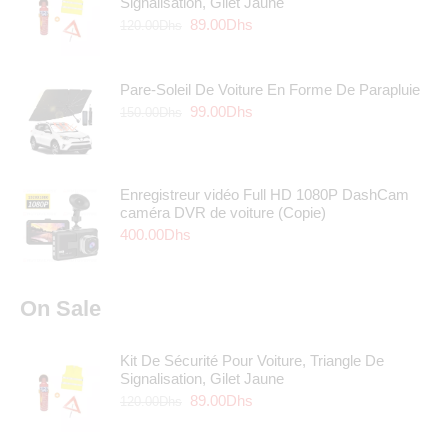
Signalisation, Gilet Jaune
89.00
Dhs
120.00
Dhs
Pare-Soleil De Voiture En Forme De Parapluie
99.00
Dhs
150.00
Dhs
Enregistreur vidéo Full HD 1080P DashCam
caméra DVR de voiture (Copie)
400.00
Dhs
On Sale
Kit De Sécurité Pour Voiture, Triangle De
Signalisation, Gilet Jaune
89.00
Dhs
120.00
Dhs