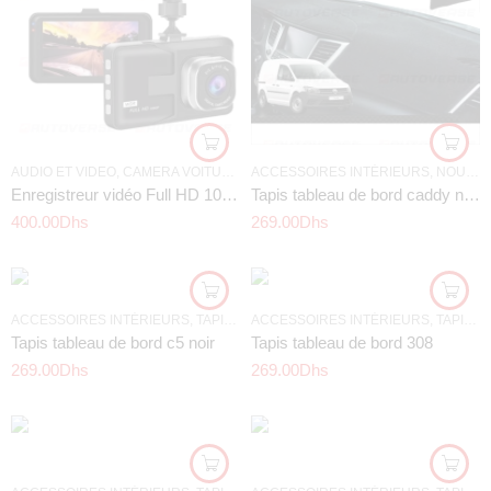
AUDIO ET VIDEO
,
CAMERA VOITURE
,
DERNIÈRES NOUVELLES
ACCESSOIRES INTÉRIEURS
,
NOUVEAU PRODUIT
Enregistreur vidéo Full HD 1080P DashCam caméra DVR de voiture (Copie)
Tapis tableau de bord caddy noir
400.00
Dhs
269.00
Dhs
ACCESSOIRES INTÉRIEURS
,
TAPIS TABLEAU DE BORD
ACCESSOIRES INTÉRIEURS
,
TAPIS TABLEAU DE BORD
Tapis tableau de bord c5 noir
Tapis tableau de bord 308
269.00
Dhs
269.00
Dhs